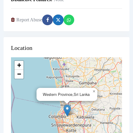
Report Abuse
Location
+
−
×
Western Province,Sri Lanka