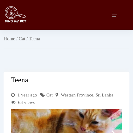
Skip
to
content
Home
/
Cat
/ Teena
Teena
1 year ago
Cat
Western Province
,
Sri Lanka
63 views