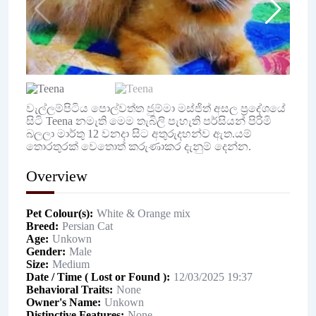
වැල්ලම්පිටිය පොල්වත්ත ජුම්මා මස්ජිත් අසල ප්‍රදේශයේ
සිටි Teena නමැති මෙම තැබිලි පැහැති පර්සියන් පිරිමි
බලලා මාර්තු 12 වනදා සිට අතුරුදහන්ව ඇත.යම්
තොරතුරක් වෙතොත් කරුණාකර දැනුම් දෙන්න.
Overview
Pet Colour(s)
White & Orange mix
Breed
Persian Cat
Age
Unkown
Gender
Male
Size
Medium
Date / Time ( Lost or Found )
12/03/2025 19:37
Behavioral Traits
None
Owner's Name
Unkown
Distinctive Features
None